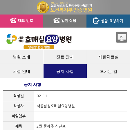
대표 번호
입원 상담
상담 요청하기
병원 소개
진료 안내
재활치료실
시설 안내
공지 사항
오시는 길
공지 사항
작성일
02-11
작성자
서울삼성호매실요양병원
파일첨부
제목
2월 둘째주 식단표