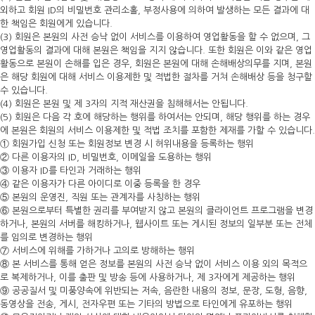
외하고 회원 ID의 비밀번호 관리소홀, 부정사용에 의하여 발생하는 모든 결과에 대
한 책임은 회원에게 있습니다.
(3) 회원은 본원의 사전 승낙 없이 서비스를 이용하여 영업활동을 할 수 없으며, 그
영업활동의 결과에 대해 본원은 책임을 지지 않습니다. 또한 회원은 이와 같은 영업
활동으로 본원이 손해를 입은 경우, 회원은 본원에 대해 손해배상의무를 지며, 본원
은 해당 회원에 대해 서비스 이용제한 및 적법한 절차를 거쳐 손해배상 등을 청구할
수 있습니다.
(4) 회원은 본원 및 제 3자의 지적 재산권을 침해해서는 안됩니다.
(5) 회원은 다음 각 호에 해당하는 행위를 하여서는 안되며, 해당 행위를 하는 경우
에 본원은 회원의 서비스 이용제한 및 적법 조치를 포함한 제재를 가할 수 있습니다.
① 회원가입 신청 또는 회원정보 변경 시 허위내용을 등록하는 행위
② 다른 이용자의 ID, 비밀번호, 이메일을 도용하는 행위
③ 이용자 ID를 타인과 거래하는 행위
④ 같은 이용자가 다른 아이디로 이중 등록을 한 경우
⑤ 본원의 운영진, 직원 또는 관계자를 사칭하는 행위
⑥ 본원으로부터 특별한 권리를 부여받지 않고 본원의 클라이언트 프로그램을 변경
하거나, 본원의 서버를 해킹하거나, 웹사이트 또는 게시된 정보의 일부분 또는 전체
를 임의로 변경하는 행위
⑦ 서비스에 위해를 가하거나 고의로 방해하는 행위
⑧ 본 서비스를 통해 얻은 정보를 본원의 사전 승낙 없이 서비스 이용 외의 목적으
로 복제하거나, 이를 출판 및 방송 등에 사용하거나, 제 3자에게 제공하는 행위
⑨ 공공질서 및 미풍양속에 위반되는 저속, 음란한 내용의 정보, 문장, 도형, 음향,
동영상을 전송, 게시, 전자우편 또는 기타의 방법으로 타인에게 유포하는 행위