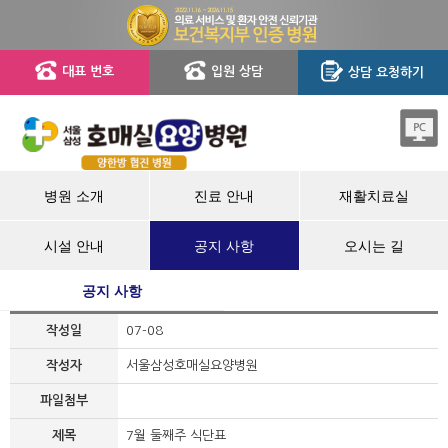
대표 번호
입원 상담
상담 요청하기
병원 소개
진료 안내
재활치료실
시설 안내
공지 사항
오시는 길
공지 사항
작성일
07-08
작성자
서울삼성호매실요양병원
파일첨부
제목
7월 둘째주 식단표